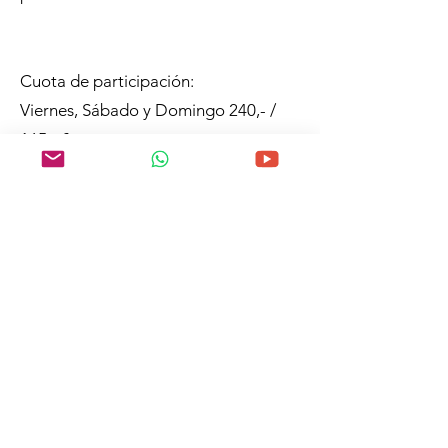
Cuota de participación:
Viernes, Sábado y Domingo 240,- /
165,- €
para día 85,- / 60,- (residentes)
incl. todos los materiales
Alemán y posiblemente español
al registro
todavía preguntas