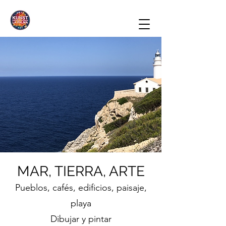
M
A
R, TIERRA,
A
RTE
Pueblos, cafés, edificios, paisaje,
playa
Dibujar y pintar