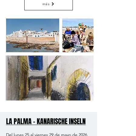
más
LA PALMA - KANARISCHE INSELN
LA PALMA - KANARISCHE INSELN
Del lunes 25 al viernes 29 de mayo de 2026