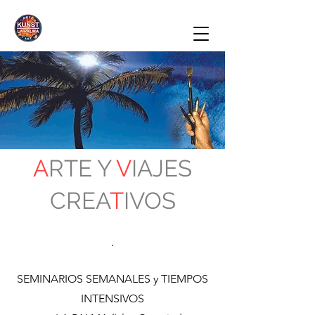
A
RTE Y
V
IAJES
CREA
T
IVOS
.
SEMINARIOS SEMANALES y TIEMPOS
INTENSIVOS