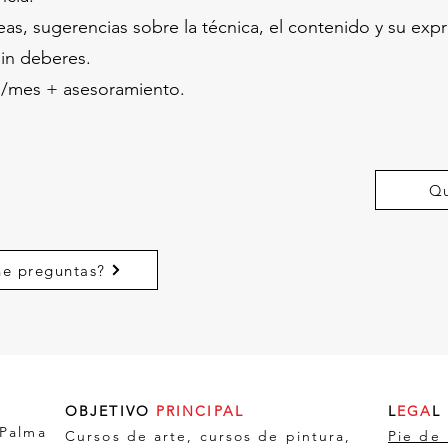
as, sugerencias sobre la técnica, el contenido y su expre
in deberes.
os/mes + asesoramiento.
Qu
ne preguntas?
OBJETIVO
PRINCIPAL
L
EGA
L
 Palma
Cursos de arte, cursos de pintura,
Pie de