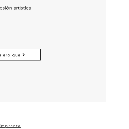
sión artística
iero que
 imprenta