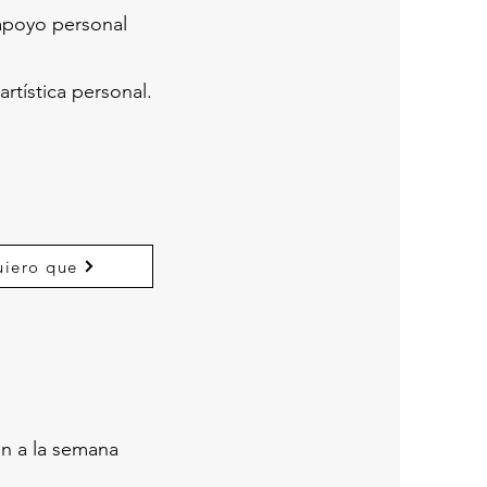
 apoyo personal
rtística personal.
iero que
in a la semana