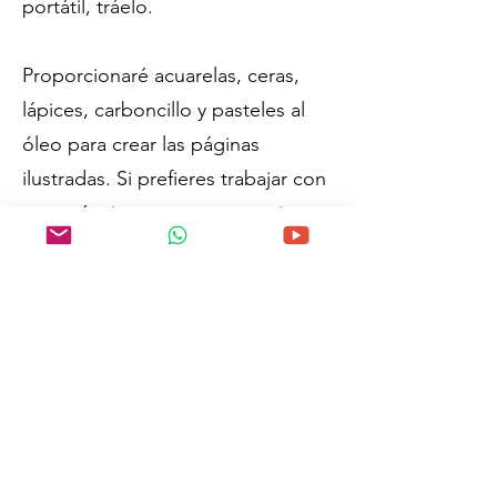
portátil, tráelo.
Proporcionaré acuarelas, ceras,
lápices, carboncillo y pasteles al
óleo para crear las páginas
ilustradas. Si prefieres trabajar con
otras técnicas, ¡trae tus propios
materiales!
Trabajamos con cola blanca, que
es difícil de lavar de la ropa, así
que trae un delantal si lo
necesitas.
¡¡¡Y luego espero con
impaciencia nuestra aventura de