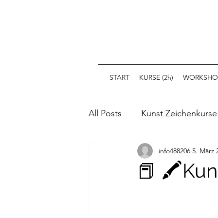
START
KURSE (2h)
WORKSHOP
All Posts
Kunst Zeichenkurse
info488206
5. März 
📕 🖍️Ku