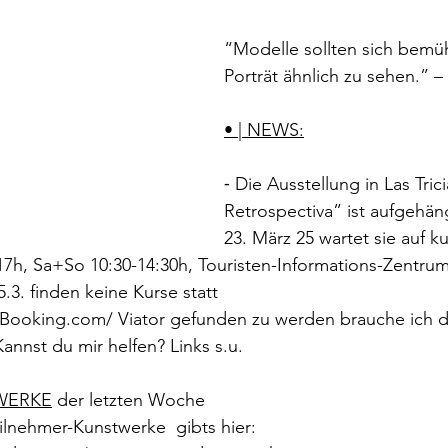
“Modelle sollten sich bemü
Porträt ähnlich zu sehen.” –
• | NEWS:
⁃ Die Ausstellung in Las Tri
Retrospectiva” ist aufgehäng
23. März 25 wartet sie auf k
17h, Sa+So 10:30-14:30h, Touristen-Informations-Zentru
.3. finden keine Kurse statt
r/Booking.com/ Viator gefunden zu werden brauche ich d
nnst du mir helfen? Links s.u.
 WERKE
 der letzten Woche
ilnehmer-Kunstwerke  gibts 
hier: