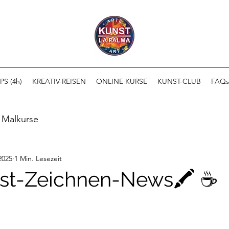
S (4h)
KREATIV-REISEN
ONLINE KURSE
KUNST-CLUB
FAQs
 Malkurse
2025
1 Min. Lesezeit
nst-Zeichnen-News🖍️ ☕️