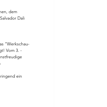
hen, dem 
 Salvador Dali
cias “Werkschau-
t! Vom 3. -  
unstfreudige 
m
ringend ein 