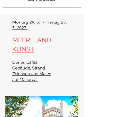
Montag 24. 5. - Freitag 28.
5. 2027
MEER, LA
ND,
KUNST
Dörfer
, Caf
é
s,
Gebäu
d
e
,
Str
a
nd
Ze
ichnen und
M
a
len
auf Mallorca