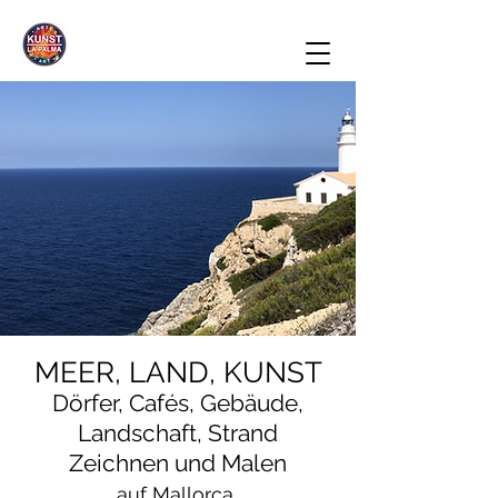
M
EER, L
A
ND, K
U
NST
D
ö
rfer, Cafés, Gebäude,
Landsch
a
ft, Str
a
nd
Z
e
ichnen und
M
a
len
auf Mallorca