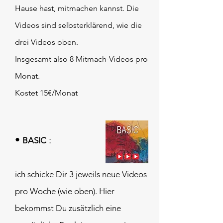
Hause hast, mitmachen kannst. Die
Videos sind selbsterklärend, wie die
drei Videos oben.
Insgesamt also 8 Mitmach-Videos pro
Monat.
Kostet 15€/Monat
•
:
BASIC
ich schicke Dir 3 jeweils neue Videos
pro Woche (wie oben). Hier
bekommst Du zusätzlich eine