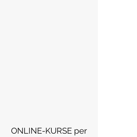
ONLINE-KURSE per