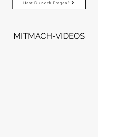
Hast Du noch Fragen?
MITMACH-VIDEOS