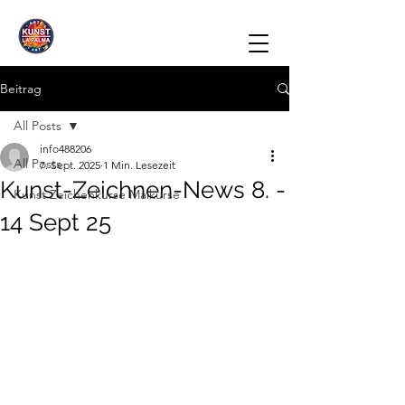
Beitrag
All Posts
info488206
All Posts
7. Sept. 2025
1 Min. Lesezeit
Kunst-Zeichnen-News 8. -
Kunst Zeichenkurse Malkurse
14 Sept 25