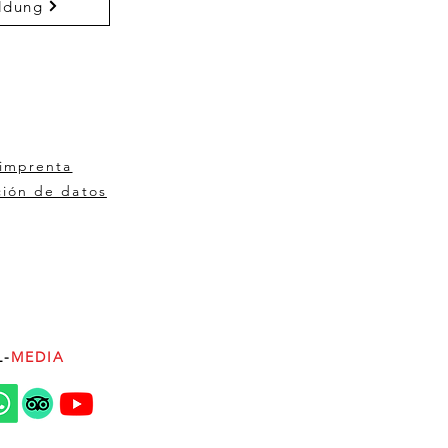
ldung
 imprenta
ción de datos
L-
MEDIA