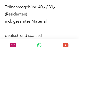
Teilnahmegebühr: 40,- / 30,-
(Residenten)
incl. gesamtes Material
deutsch und spanisch
Finca La Principal
Camino de La Glorieta, nº 16.
Buenavista de Arriba
38710 Breña Alta
La Palma
zur Anmeldung