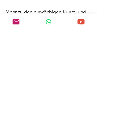
Mehr zu den einwöchigen Kunst- und 
Kreativ-Reisen  2024 und 2025 hier:
https://www.kunstlapalma.com/kreativ-
reisen
Hab eine kreative Zeit!
Leon
Alle ansehen
Aktuelle Beiträge