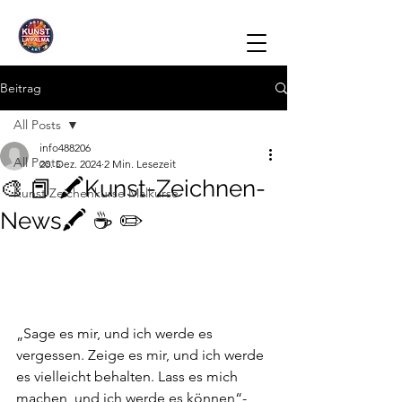
Beitrag
All Posts
info488206
All Posts
20. Dez. 2024
2 Min. Lesezeit
🎨 📕 🖍️Kunst-Zeichnen-
Kunst Zeichenkurse Malkurse
News🖍️ ☕️ ✏️
„Sage es mir, und ich werde es 
vergessen. Zeige es mir, und ich werde 
es vielleicht behalten. Lass es mich 
machen, und ich werde es können“- 